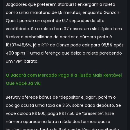
Jogadores que preferem Starburst enxergam a roleta
como uma maratona de 1,5 minutos, enquanto Gonzo’s
Quest parece um sprint de 0,7 segundos de alta
volatilidade. Se a roleta tem 37 casas, um slot típico tem
5 rolos; a probabilidade de acertar o número preto é
18/37≈48,6%, já o RTP de Gonzo pode cair para 95,5% após
400 spins – uma diferença que deixa a roleta parecendo
um “VIP” barato.
O Bacará com Mercado Pago é a Ilusão Mais Rentável
Que Você Já Viu
Betway oferece bônus de “depositar e jogar”, porém o
código oculta uma taxa de 3,5% sobre cada depósito. Se
você coloca R$ 500, paga R$ 17,50 de “presente”. Esse
número aparece na letra miúda dos termos, quase
invisível como a fonte de 9 pt nos botões de aceitação.