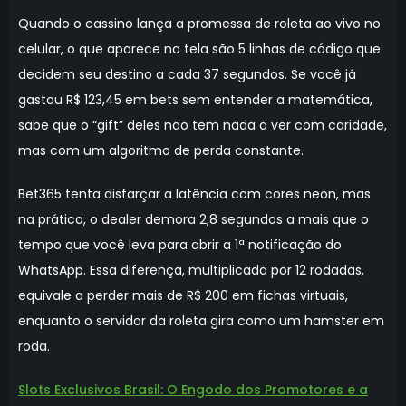
Quando o cassino lança a promessa de roleta ao vivo no
celular, o que aparece na tela são 5 linhas de código que
decidem seu destino a cada 37 segundos. Se você já
gastou R$ 123,45 em bets sem entender a matemática,
sabe que o “gift” deles não tem nada a ver com caridade,
mas com um algoritmo de perda constante.
Bet365 tenta disfarçar a latência com cores neon, mas
na prática, o dealer demora 2,8 segundos a mais que o
tempo que você leva para abrir a 1ª notificação do
WhatsApp. Essa diferença, multiplicada por 12 rodadas,
equivale a perder mais de R$ 200 em fichas virtuais,
enquanto o servidor da roleta gira como um hamster em
roda.
Slots Exclusivos Brasil: O Engodo dos Promotores e a