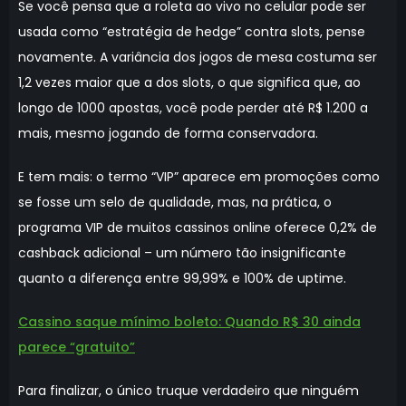
Se você pensa que a roleta ao vivo no celular pode ser
usada como “estratégia de hedge” contra slots, pense
novamente. A variância dos jogos de mesa costuma ser
1,2 vezes maior que a dos slots, o que significa que, ao
longo de 1000 apostas, você pode perder até R$ 1.200 a
mais, mesmo jogando de forma conservadora.
E tem mais: o termo “VIP” aparece em promoções como
se fosse um selo de qualidade, mas, na prática, o
programa VIP de muitos cassinos online oferece 0,2% de
cashback adicional – um número tão insignificante
quanto a diferença entre 99,99% e 100% de uptime.
Cassino saque mínimo boleto: Quando R$ 30 ainda
parece “gratuito”
Para finalizar, o único truque verdadeiro que ninguém