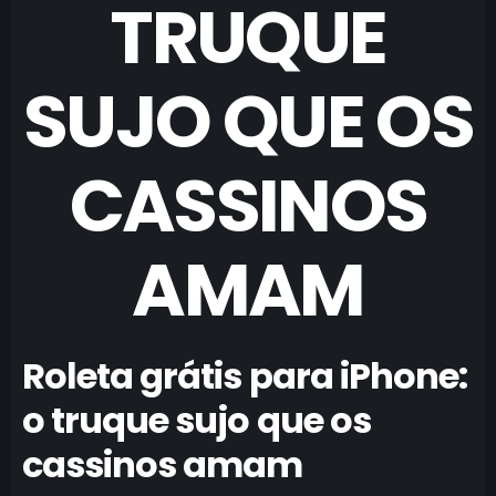
TRUQUE
SUJO QUE OS
CASSINOS
AMAM
Roleta grátis para iPhone:
o truque sujo que os
cassinos amam