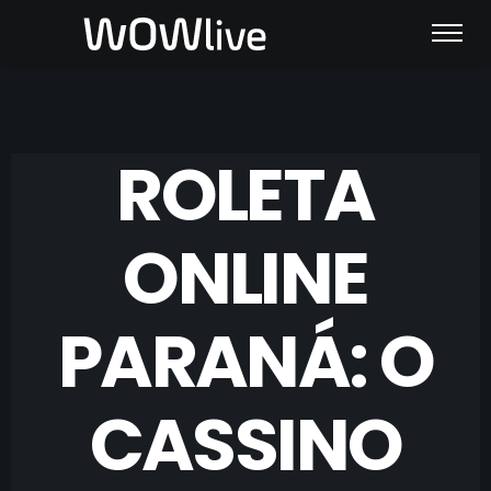
ROLETA
ONLINE
PARANÁ: O
CASSINO