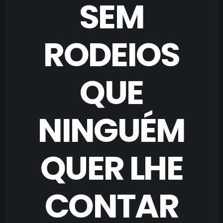
SEM
RODEIOS
QUE
NINGUÉM
QUER LHE
CONTAR