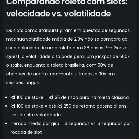
Comparando roleta com slots:
velocidade vs. volatilidade
Os slots como Starburst giram em questão de segundos,
mas sua volatilidade média de 2,3% não se compara ao
risco calculado de uma roleta com 38 casas. Em Gonzo’s
Quest, a volatilidade alta pode gerar um jackpot de 500x
o stake, enquanto a roleta brasileira, com 50% de
chances de acerto, raramente ultrapassa 30x em
sessões longas.
R$ 100 de stake = R$ 35 de risco puro na roleta clássica
R$ 100 de stake = até R$ 250 de retorno potencial em
slot de alta volatilidade
Tempo médio por giro = 6 segundos vs. 3 segundos por
rodada de slot