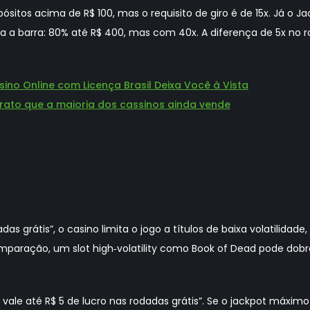
ósitos acima de R$ 100, mas o requisito de giro é de 15x. Já o J
va a barra: 80% até R$ 400, mas com 40x. A diferença de 5x no r
ssino Online com Licença Brasil Deixa Você à Vista
arato que a maioria dos cassinos ainda vende
s grátis”, o casino limita o jogo a títulos de baixa volatilida
mparação, um slot high‑volatility como Book of Dead pode dobra
vale até R$ 5 de lucro nas rodadas grátis”. Se o jackpot máximo 