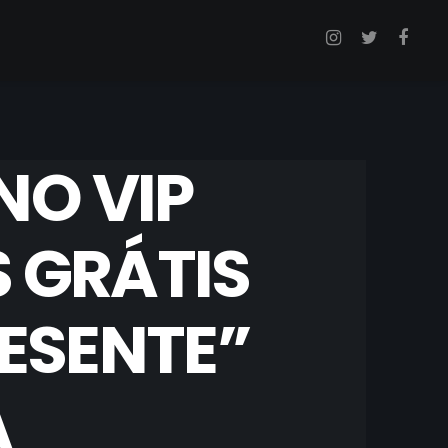
NO VIP
 GRÁTIS
RESENTE”
A