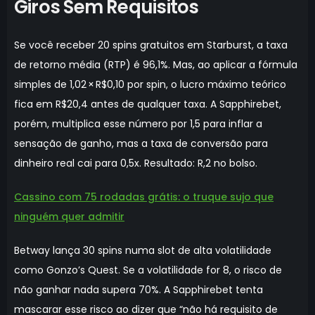
Giros Sem Requisitos
Se você receber 20 spins gratuitos em Starburst, a taxa
de retorno média (RTP) é 96,1%. Mas, ao aplicar a fórmula
simples de 1,02 × R$0,10 por spin, o lucro máximo teórico
fica em R$20,4 antes de qualquer taxa. A Sapphirebet,
porém, multiplica esse número por 1,5 para inflar a
sensação de ganho, mas a taxa de conversão para
dinheiro real cai para 0,5x. Resultado: R,2 no bolso.
Cassino com 75 rodadas grátis: o truque sujo que
ninguém quer admitir
Betway lança 30 spins numa slot de alta volatilidade
como Gonzo’s Quest. Se a volatilidade for 8, o risco de
não ganhar nada supera 70%. A Sapphirebet tenta
mascarar esse risco ao dizer que “não há requisito de