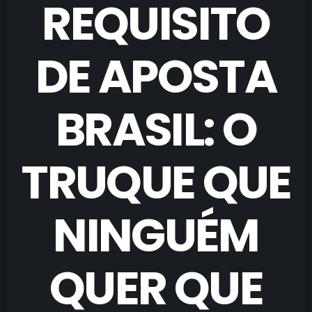
REQUISITO
DE APOSTA
BRASIL: O
TRUQUE QUE
NINGUÉM
QUER QUE