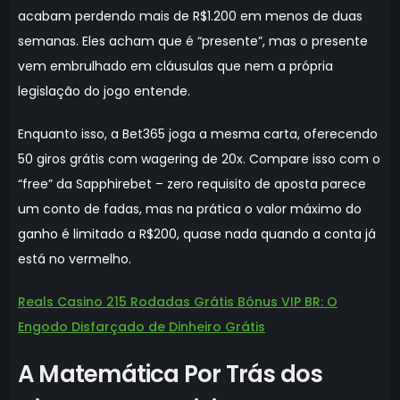
acabam perdendo mais de R$1.200 em menos de duas
semanas. Eles acham que é “presente”, mas o presente
vem embrulhado em cláusulas que nem a própria
legislação do jogo entende.
Enquanto isso, a Bet365 joga a mesma carta, oferecendo
50 giros grátis com wagering de 20x. Compare isso com o
“free” da Sapphirebet – zero requisito de aposta parece
um conto de fadas, mas na prática o valor máximo do
ganho é limitado a R$200, quase nada quando a conta já
está no vermelho.
Reals Casino 215 Rodadas Grátis Bônus VIP BR: O
Engodo Disfarçado de Dinheiro Grátis
A Matemática Por Trás dos