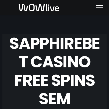
SAPPHIREBE
T CASINO
FREE SPINS
SEM