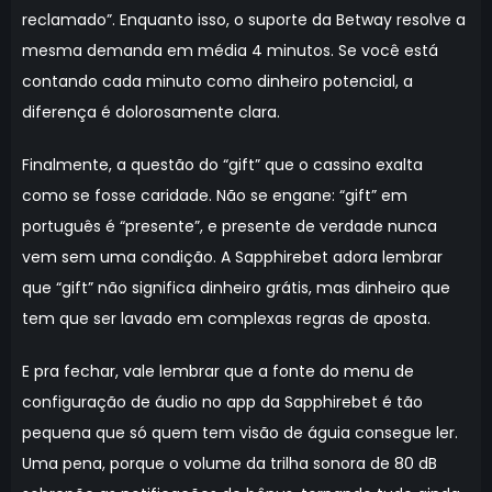
reclamado”. Enquanto isso, o suporte da Betway resolve a
mesma demanda em média 4 minutos. Se você está
contando cada minuto como dinheiro potencial, a
diferença é dolorosamente clara.
Finalmente, a questão do “gift” que o cassino exalta
como se fosse caridade. Não se engane: “gift” em
português é “presente”, e presente de verdade nunca
vem sem uma condição. A Sapphirebet adora lembrar
que “gift” não significa dinheiro grátis, mas dinheiro que
tem que ser lavado em complexas regras de aposta.
E pra fechar, vale lembrar que a fonte do menu de
configuração de áudio no app da Sapphirebet é tão
pequena que só quem tem visão de águia consegue ler.
Uma pena, porque o volume da trilha sonora de 80 dB