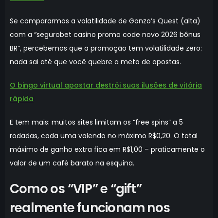
Se compararmos a volatilidade de Gonzo’s Quest (alta)
com a “segurobet casino promo code novo 2026 bônus
BR”, percebemos que a promoção tem volatilidade zero:
nada sai até que você quebre a meta de apostas.
O bingo virtual apostar destrói suas ilusões de vitória
rápida
E tem mais: muitos sites limitam os “free spins” a 5
rodadas, cada uma valendo no máximo R$0,20. O total
máximo de ganho extra fica em R$1,00 – praticamente o
valor de um café barato na esquina.
Como os “VIP” e “gift”
realmente funcionam nos