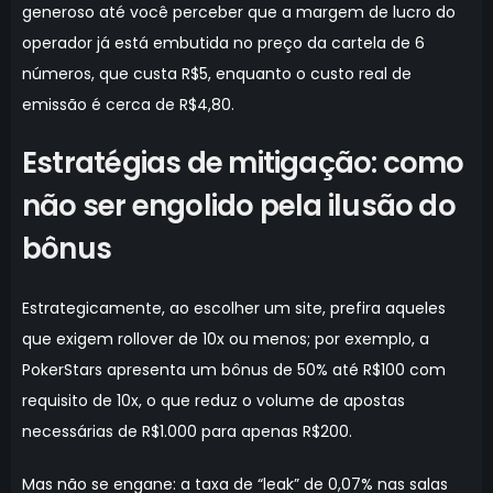
generoso até você perceber que a margem de lucro do
operador já está embutida no preço da cartela de 6
números, que custa R$5, enquanto o custo real de
emissão é cerca de R$4,80.
Estratégias de mitigação: como
não ser engolido pela ilusão do
bônus
Estrategicamente, ao escolher um site, prefira aqueles
que exigem rollover de 10x ou menos; por exemplo, a
PokerStars apresenta um bônus de 50% até R$100 com
requisito de 10x, o que reduz o volume de apostas
necessárias de R$1.000 para apenas R$200.
Mas não se engane: a taxa de “leak” de 0,07% nas salas