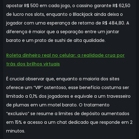
apostar R$ 500 em cada jogo, o cassino garante R$ 62,50
de lucro nos slots, enquanto o Blackjack ainda deixa o
jogador com uma esperança de retorno de R$ 484,80. A
diferença é maior que a separação entre um jantar
barato e um prato de sushi de alta qualidade.
Roleta dinheiro real no celular: a realidade crua por
trás dos brilhos virtuais
É crucial observar que, enquanto a maioria dos sites
oferece um “VIP” ostentoso, esse benefício costuma ser
limitado a 0,1% dos jogadores e equivale a um travesseiro
de plumas em um motel barato. O tratamento
“exclusivo” se resume a limites de depósito aumentados
em 15% e acesso a um chat dedicado que responde em 2
minutos.