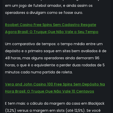
em um jogo de futebol amador, e ainda assim os
operadores a divulgam como se fosse ouro.
Roobet Casino Free Spins Sem Cadastro Resgate
Agora Brasil: O Truque Que Não Vale o Seu Tempo
Um comparativo de tempos: o tempo médio entre um
depósito e o primeiro saque em sites bem avaliados é de
48 horas, mas alguns operadores ainda demoram 96
horas, o que é o equivalente a perder duas rodadas de 5
minutos cada numa partida de roleta.
Vera and John Casino 100 Free Spins Sem Depósito Na
Hora Brasil: O Truque Que Não Vale 10 Centavos
E tem mais: o cálculo da margem da casa em Blackjack
(3,2%) versus a margem em slots (até 12,5%). Se você