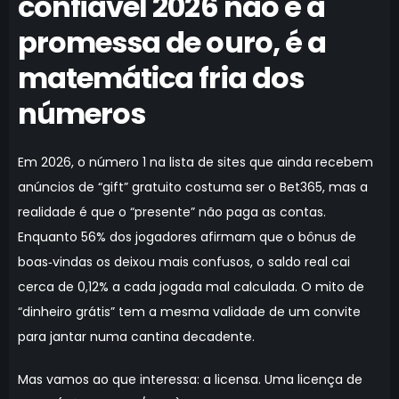
confiável 2026 não é a
promessa de ouro, é a
matemática fria dos
números
Em 2026, o número 1 na lista de sites que ainda recebem
anúncios de “gift” gratuito costuma ser o Bet365, mas a
realidade é que o “presente” não paga as contas.
Enquanto 56% dos jogadores afirmam que o bônus de
boas‑vindas os deixou mais confusos, o saldo real cai
cerca de 0,12% a cada jogada mal calculada. O mito de
“dinheiro grátis” tem a mesma validade de um convite
para jantar numa cantina decadente.
Mas vamos ao que interessa: a licensa. Uma licença de