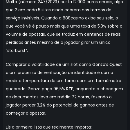
Malta (número 247/2023) custa 12.000 euros anuais, algo
que 2 em cada 5 sites ainda cobrem nos termos de
serviço invisíveis. Quando a 888casino exibe seu selo, o
que você vê é pouco mais que uma taxa de 5,3% sobre o
volume de apostas, que se traduz em centenas de reais
perdidos antes mesmo de o jogador girar um único
“starburst”.
Comparar a volatilidade de um slot como Gonzo’s Quest
a um processo de verificação de identidade é como
medir a temperatura de um forno com um termômetro
quebrado. Gonzo paga 96,5% RTP, enquanto a checagem
de documentos leva em média 72 horas, fazendo o
jogador perder 3,2% do potencial de ganhos antes de
começar a apostar.
Eis a primeira lista que realmente importa: