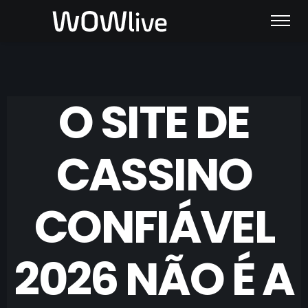
O SITE DE
CASSINO
CONFIÁVEL
2026 NÃO É A