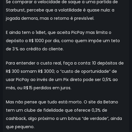
Se comparar a velocidade de saque a uma partida de
Starburst, percebe que a volatilidade é quase nula: a
jogada demora, mas o retorno é previsível.
E ainda tem o 1xBet, que aceita PicPay mas limita o
depósito a R$ 1000 por dia, como quem impõe um teto
de 3 % ao crédito do cliente.
Para entender o custo real, faça a conta: 10 depósitos de
R$ 300 somam R$ 3000; o “custo de oportunidade” de
usar PicPay ao invés de um Pix direto pode ser 0,5% ao
mês, ou R$ 15 perdidos em juros.
Mas não pense que tudo está morto. O site da Betano
tem um clube de fidelidade que oferece 0,3% de
cashback, algo próximo a um bônus “de verdade”, ainda
que pequeno.