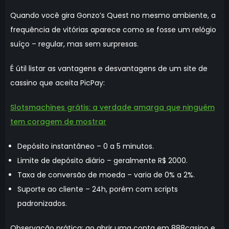
Quando você gira Gonzo’s Quest no mesmo ambiente, a
frequência de vitórias aparece como se fosse um relógio
suíço – regular, mas sem surpresas.
É útil listar as vantagens e desvantagens de um site de
cassino que aceita PicPay:
Slotsmachines grátis: a verdade amarga que ninguém
tem coragem de mostrar
Depósito instantâneo – 0 a 5 minutos.
Limite de depósito diário – geralmente R$ 2000.
Taxa de conversão de moeda – varia de 0% a 2%.
Suporte ao cliente – 24h, porém com scripts
padronizados.
Observação prática: ao abrir uma conta em 888casino e