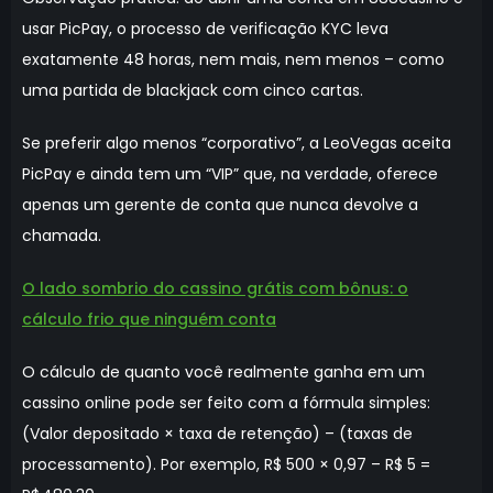
usar PicPay, o processo de verificação KYC leva
exatamente 48 horas, nem mais, nem menos – como
uma partida de blackjack com cinco cartas.
Se preferir algo menos “corporativo”, a LeoVegas aceita
PicPay e ainda tem um “VIP” que, na verdade, oferece
apenas um gerente de conta que nunca devolve a
chamada.
O lado sombrio do cassino grátis com bônus: o
cálculo frio que ninguém conta
O cálculo de quanto você realmente ganha em um
cassino online pode ser feito com a fórmula simples:
(Valor depositado × taxa de retenção) – (taxas de
processamento). Por exemplo, R$ 500 × 0,97 – R$ 5 =