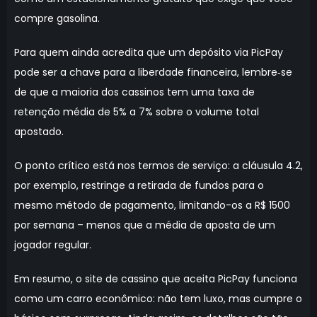
compre gasolina.
Para quem ainda acredita que um depósito via PicPay
pode ser a chave para a liberdade financeira, lembre‑se
de que a maioria dos cassinos tem uma taxa de
retenção média de 5% a 7% sobre o volume total
apostado.
O ponto crítico está nos termos de serviço: a cláusula 4.2,
por exemplo, restringe a retirada de fundos para o
mesmo método de pagamento, limitando-os a R$ 1500
por semana – menos que a média de aposta de um
jogador regular.
Em resumo, o site de cassino que aceita PicPay funciona
como um carro econômico: não tem luxo, mas cumpre o