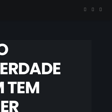
O
VERDADE
M TEM
ER