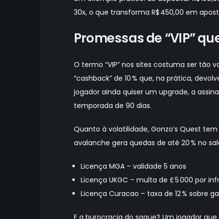
30x, o que transforma R$ 450,00 em apos
Promessas de “VIP” qu
O termo “VIP” nos sites costuma ser tão 
“cashback” de 10 % que, na prática, devol
jogador ainda quiser um upgrade, a assin
temporada de 90 dias.
Quanto à volatilidade, Gonzo’s Quest tem 
avalanche gera quedas de até 20 % no sa
Licença MGA – validade 5 anos
Licença UKGC – multa de £ 5 000 por in
Licença Curacao – taxa de 12 % sobre g
E a burocracia do saque? Um jogador que so