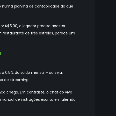
do numa planilha de contabilidade do que
 R$ 5,00, o jogador precisa apostar
 restaurante de três estrelas, parece um
a
a 0,5 % do saldo mensal – ou seja,
o de streaming.
ca chega. Em contraste, o chat ao vivo
m manual de instruções escrito em alemão