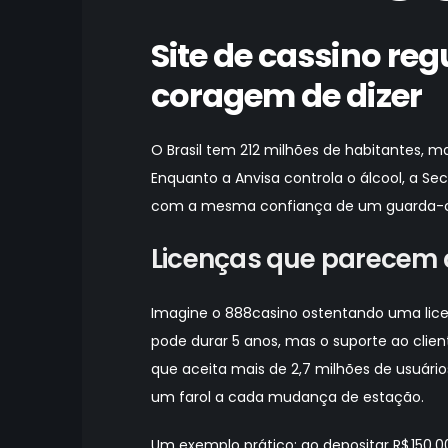
Site de cassino r
coragem de dizer
O Brasil tem 212 milhões de habitantes, 
Enquanto a Anvisa controla o álcool, a Sec
com a mesma confiança de um guarda-c
Licenças que parecem 
Imagine o 888casino ostentando uma lice
pode durar 5 anos, mas o suporte ao clie
que aceita mais de 2,7 milhões de usuár
um farol a cada mudança de estação.
Um exemplo prático: ao depositar R$ 150,00 