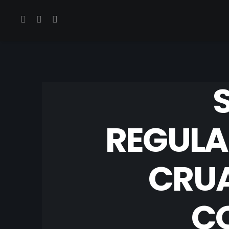
REGULA
CRUA
C