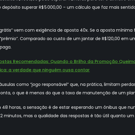
e depósito superar R$ 5 000,00 – um cálculo que faz mais senti
rátis” vem com exigência de aposta 40x. Se a aposta mínima for
 “prêmio”. Comparado ao custo de um jantar de R$ 120,00 em um
 paga.
Apostas Recomendadas: Quando o Brilho da Promoção Queim
ica: a verdade que ninguém ousa contar
ulas como “jogo responsável” que, na prática, limitam perdas 
conta, o que é menos do que a taxa de manutenção de um plan
48 horas, a sensação é de estar esperando um ônibus que nun
2 minutos, mas a qualidade das respostas é tão útil quanto u