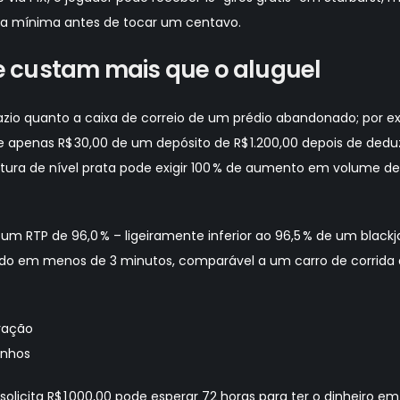
ta mínima antes de tocar um centavo.
e custam mais que o aluguel
vazio quanto a caixa de correio de um prédio abandonado; por 
ve apenas R$ 30,00 de um depósito de R$ 1.200,00 depois de dedu
atura de nível prata pode exigir 100 % de aumento em volume de
um RTP de 96,0 % – ligeiramente inferior ao 96,5 % de um black
ldo em menos de 3 minutos, comparável a um carro de corrida
fração
anhos
licita R$ 1 000,00 pode esperar 72 horas para ter o dinheiro em