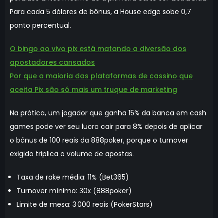
Para cada 5 dólares de bônus, a House edge sobe 0,7
ponto percentual.
O bingo ao vivo pix está matando a diversão dos
apostadores cansados
Por que a maioria das plataformas de cassino que
aceita Pix são só mais um truque de marketing
Na prática, um jogador que ganha 15% da banca em cash
games pode ver seu lucro cair para 8% depois de aplicar
o bônus de 100 reais da 888poker, porque o turnover
exigido triplica o volume de apostas.
Taxa de rake média: 11% (Bet365)
Turnover mínimo: 30x (888poker)
Limite de mesa: 3 000 reais (PokerStars)