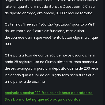
negativo de 4,3% após considerar a taxa de inscrição e o
rake, enquanto um slot de Gonzo’s Quest com 0,01 real
de aposta entrega, em média, 0,0097 real de retorno.
Os termos “free spin” são tão “gratuitos” quanto o Wi‑Fi
de um motel de 2 estrelas: funciona, mas o sinal
desaparece assim que você tenta baixar algo maior que
1 MB.
Olhe para a taxa de conversão de novos usuários: 1 em
cada 28 registrou-se no último trimestre, mas apenas 4
desses avançaram para um depósito acima de 200 reais,
indicando que o funil de aquisição tem mais furos que
uma peneira de cozinha.
casinolab casino 120 free spins bônus de cadastro
Brasil: o marketing que não paga as contas