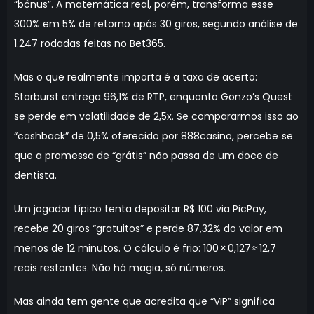
“bônus”. A matemática real, porém, transforma esse
300% em 5% de retorno após 30 giros, segundo análise de
1.247 rodadas feitas no Bet365.
Mas o que realmente importa é a taxa de acerto:
Starburst entrega 96,1% de RTP, enquanto Gonzo’s Quest
se perde em volatilidade de 2,5x. Se compararmos isso ao
“cashback” de 0,5% oferecido por 888casino, percebe‑se
que a promessa de “grátis” não passa de um doce de
dentista.
Um jogador típico tenta depositar R$ 100 via PicPay,
recebe 20 giros “gratuitos” e perde 87,32% do valor em
menos de 12 minutos. O cálculo é frio: 100 × 0,127 ≈ 12,7
reais restantes. Não há magia, só números.
Mas ainda tem gente que acredita que “VIP” significa