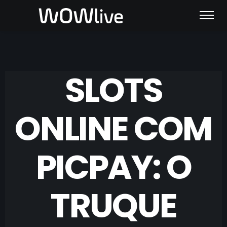
SLOTS
ONLINE COM
PICPAY: O
TRUQUE