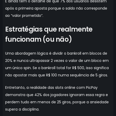
E ainda tem o detalhe de que 7% dos usuários desistem
após a primeira aposta porque o saldo não corresponde
ao “valor prometido”.
Estratégias que realmente
funcionam (ou não)
Uma abordagem lógica é dividir o bankroll em blocos de
20% e nunca ultrapassar 2 vezes o valor de um bloco em
um único spin. Se o bankroll total for R$ 500, isso significa
não apostar mais que R$ 100 numa sequência de 5 giros.
Entretanto, a realidade das slots online com PicPay
demonstra que 42% dos jogadores ignoram essa regra e
perdem tudo em menos de 25 giros, porque a ansiedade
supera a disciplina.