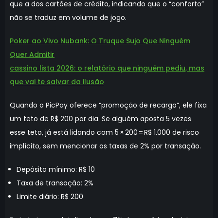
que a dos cartões de crédito, indicando que o “conforto”
não se traduz em volume de jogo.
Poker ao Vivo Nubank: O Truque Sujo Que Ninguém
Quer Admitir
cassino lista 2026: o relatório que ninguém pediu, mas
que vai te salvar da ilusão
Quando o PicPay oferece “promoção de recarga”, ele fixa
um teto de R$ 200 por dia. Se alguém aposta 5 vezes
esse teto, já está lidando com 5 × 200 = R$ 1.000 de risco
implícito, sem mencionar as taxas de 2% por transação.
Depósito mínimo: R$ 10
Taxa de transação: 2%
Limite diário: R$ 200