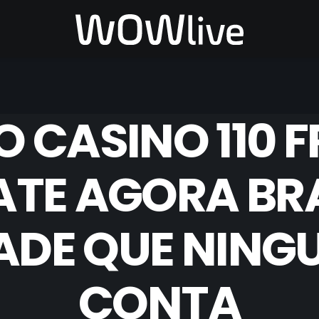
 CASINO 110 F
TE AGORA BRA
ADE QUE NINGU
CONTA