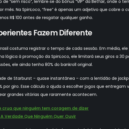
 de “sem risco”, lembre‑se do bônus “VIP” da Betfair, onde o ter
or mês. Na SpinLoco, “free” é apenas um adjetivo que cobre o 
nos R$ 100 antes de resgatar qualquer ganho.
erientes Fazem Diferente
rasil costuma registrar o tempo de cada sessão. Em média, ele 
a lógica à promoção da SpinLoco, ele limitará seus giros a 30 
sões, ele ainda tenha 80% do bankroll original.
de de Starburst – quase instantânea – com a lentidão de jackp
 por giro. Esse cálculo o ajuda a escolher jogos que entregam v
sear grandes vitórias que raramente acontecem.
ade crua que ninguém tem coragem de dizer
: A Verdade Que Ninguém Quer Ouvir