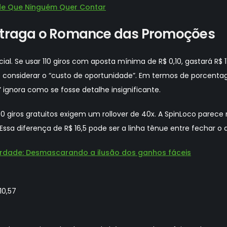
ade Que Ninguém Quer Contar
traga o Romance das Promoções
ial. Se usar 110 giros com aposta mínima de R$ 0,10, gastará R$ 1
 considerar o “custo de oportunidade”. Em termos de porcentag
” ignora como se fosse detalhe insignificante.
iros gratuitos exigem um rollover de 40x. A SpinLoco parece ma
Essa diferença de R$ 16,5 pode ser a linha tênue entre fechar o
rdade: Desmascarando a ilusão dos ganhos fáceis
10,57