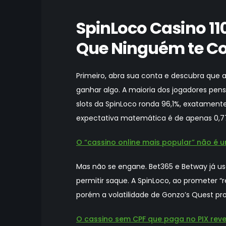
SpinLoco Casino 11
Que Ninguém te C
Primeiro, abra sua conta e descubra que a
ganhar algo. A maioria dos jogadores pen
slots da SpinLoco ronda 96,1%, exatamente
expectativa matemática é de apenas 0,77 
O “cassino online mais popular” não é 
Mas não se engane. Bet365 e Betway já us
permitir saque. A SpinLoco, ao prometer “
porém a volatilidade de Gonzo’s Quest pr
O cassino sem CPF que paga no PIX rev