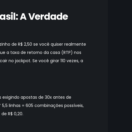
asil: A Verdade
zinho de R$ 2,50 se você quiser realmente
ue a taxa de retorno da casa (RTP) nos
r no jackpot. Se você girar 110 vezes, a
 exigindo apostas de 30x antes de
* 5,5 linhas = 605 combinações possíveis,
de R$ 0,20.