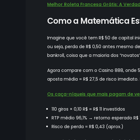
Melhor Roleta Francesa Grátis: A Verd
Como a Matemática Es
Imagine que você tem R$ 50 de capital inic
ou seja, perda de R$ 0,50 antes mesmo de
bankroll, coisa que a maioria dos “novatos
Agora compare com o Casino 888, onde 50 g
aposta média = R$ 27,5 de risco imediato. 
Os caça-níqueis que mais pagam de ve
110 giros × 0,10 R$ = R$ 11 investidos
RTP médio 96,1% → retorno esperado R$ 
Risco de perda = R$ 0,43 (aprox.)