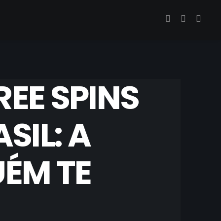
REE SPINS
SIL: A
ÉM TE