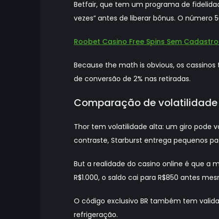
Betfair, que tem um programa de fideli
vezes” antes de liberar bônus. O número 5
Roobet Casino Free Spins Sem Cadastro
Because the math is obvious, os cassinos 
de conversão de 2% nas retiradas.
Comparação de volatilidade
Thor tem volatilidade alta: um giro pode v
contraste, Starburst entrega pequenos 
But a realidade do casino online é que a
R$1.000, o saldo cai para R$850 antes mes
O código exclusivo BR também tem valida
refrigeração.