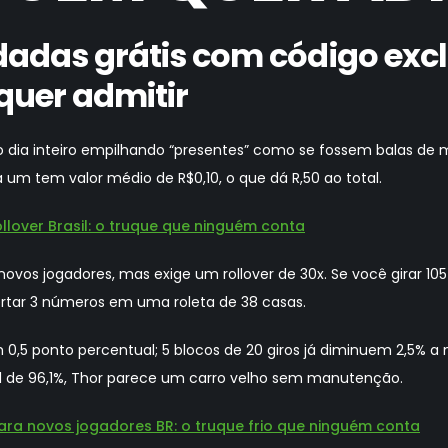
dadas grátis com código excl
quer admitir
o dia inteiro empilhando “presentes” como se fossem balas de
um tem valor médio de R$0,10, o que dá R,50 ao total.
ollover Brasil: o truque que ninguém conta
vos jogadores, mas exige um rollover de 30x. Se você girar 105 
ertar 3 números em uma roleta de 38 casas.
em 0,5 ponto percentual; 5 blocos de 20 giros já diminuem 2,5%
 de 96,1%, Thor parece um carro velho sem manutenção.
ra novos jogadores BR: o truque frio que ninguém conta