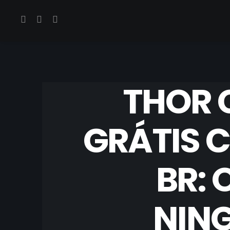
THOR 
GRÁTIS 
BR: 
NING