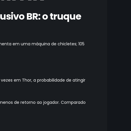
usivo BR: o truque
 menta em uma máquina de chicletes; 105
vezes em Thor, a probabilidade de atingir
 a menos de retorno ao jogador. Comparado