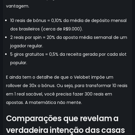
vantagem.
10 reais de bônus = 0,10% da média de depósito mensal
dos brasileiros (cerca de R$9.000).
2 reais por spin = 20% da aposta média semanal de um
jogador regular.
5 giros gratuitos = 0,5% da receita gerada por cada slot
popular.
E ainda tem o detalhe de que o Velobet impõe um
rollover de 30x o bônus. Ou seja, para transformar 10 reais
em 1 real sacável, você precisa fazer 300 reais em
apostas. A matemática não mente.
Comparações que revelam a
verdadeira intenção das casas