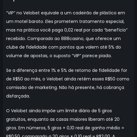
“VIP” no Velobet equivale a um cadeirão de plástico em
um motel barato. Eles prometem tratamento especial,
mas na prática você paga 0,02 real por cada “benefício”
recebido. Comparado ao 888casino, que oferece um
clube de fidelidade com pontos que valem até 5% do
volume de apostas, o suposto “VIP” parece piada.
Se a diferença entre 1% e 5% de retorno de fidelidade for
de R$50 ao mês, o Velobet ainda retém esses R$50 como
comissão de marketing. Não há presente, há cobrança
disfarçada.
O Velobet ainda impõe um limite diário de 5 giros
gratuitos, enquanto as casas maiores liberam até 20
giros. Em números, 5 giros × 0,10 real de ganho médio =
R$0,50, comparado a 20 giros × 0,10 real = R$2,00. A