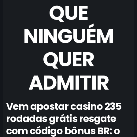
QUE
NINGUÉM
QUER
ADMITIR
Vem apostar casino 235
rodadas grátis resgate
com código bônus BR: o