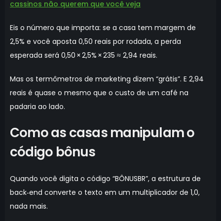
cassinos não querem que você veja
Eis o número que importa: se a casa tem margem de
2,5% e você aposta 0,50 reais por rodada, a perda
esperada será 0,50 × 2,5% × 235 ≈ 2,94 reais.
Mas os termômetros de marketing dizem “grátis”. E 2,94
reais é quase o mesmo que o custo de um café na
padaria ao lado.
Como as casas manipulam o
código bônus
Quando você digita o código “BÔNUSBR”, a estrutura de
back‑end converte o texto em um multiplicador de 1,0,
nada mais.