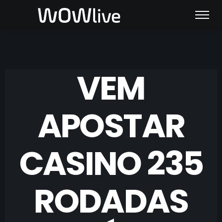
VEM
APOSTAR
CASINO 235
RODADAS