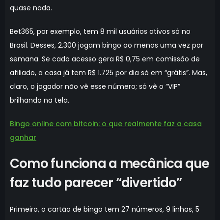
quase nada.
Bet365, por exemplo, tem 8 mil usuários ativos só no
Brasil. Desses, 2.300 jogam bingo ao menos uma vez por
semana. Se cada acesso gera R$ 0,75 em comissão de
afiliado, a casa já tem R$ 1.725 por dia só em “grátis”. Mas,
claro, o jogador não vê esse número; só vê o “VIP”
brilhando na tela.
Bingo online com bitcoin: o que realmente faz a casa
ganhar
Como funciona a mecânica que
faz tudo parecer “divertido”
Primeiro, o cartão de bingo tem 27 números, 9 linhas, 5