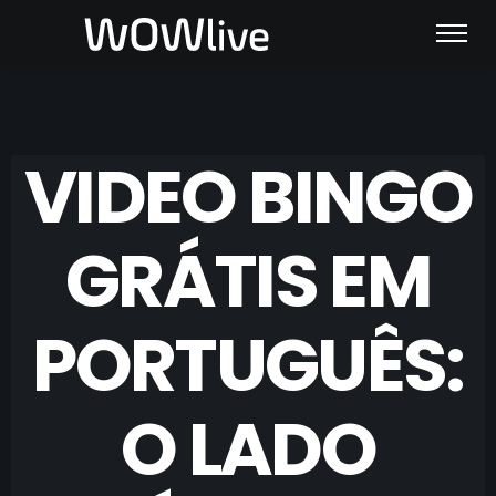
VIDEO BINGO
GRÁTIS EM
PORTUGUÊS:
O LADO