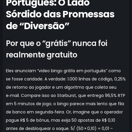
Português: O Lado
Sórdido das Promessas
de “Diversão”
Por que o “grátis” nunca foi
realmente gratuito
Eles anunciam “video bingo grátis em português” como
se fosse caridade. A verdade: 1.000 linhas de código, 0,25%
de retorno ao jogador e um algoritmo que coleta seu
e‑mail. Compare isso ao Starburst, que entrega 96,5% RTP
em 5 minutos de jogo; o bingo parece mais lento que fila
de banco em segunda‑feira. Or, imagine que o operador
pague R$ 5 de bônus, mas exija 50 apostas de R$ 0,10
antes de desbloquear o saque. 5/ (50 × 0,10) = 0,01 –