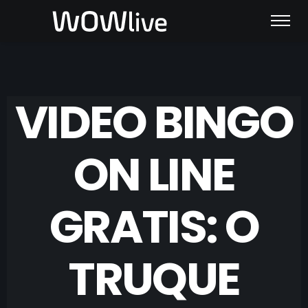
VIDEO BINGO
ON LINE
GRATIS: O
TRUQUE