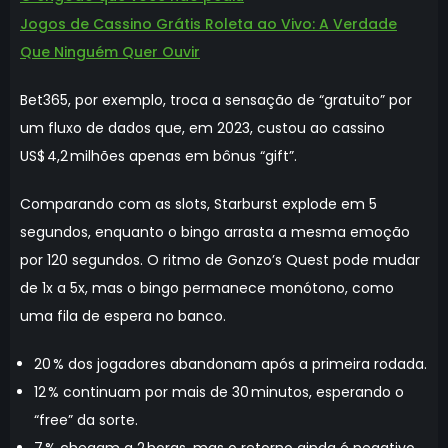
Jogos de Cassino Grátis Roleta ao Vivo: A Verdade
Que Ninguém Quer Ouvir
Bet365, por exemplo, troca a sensação de “gratuito” por
um fluxo de dados que, em 2023, custou ao cassino
US$ 4,2 milhões apenas em bônus “gift”.
Comparando com as slots, Starburst explode em 5
segundos, enquanto o bingo arrasta a mesma emoção
por 120 segundos. O ritmo de Gonzo’s Quest pode mudar
de 1x a 5x, mas o bingo permanece monótono, como
uma fila de espera no banco.
20 % dos jogadores abandonam após a primeira rodada.
12 % continuam por mais de 30 minutos, esperando o
“free” da sorte.