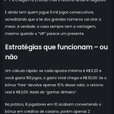
7 % chegam a 2 horas, mas o retorno ainda é negativo.
E ainda tem quem jogue 5 mil jogos consecutivos,
acreditando que a lei dos grandes números vai virar a
mesa. A verdade: a casa sempre tem a vantagem,
mesmo quando o “VIP” parece um presente.
Estratégias que funcionam – ou
não
Um cálculo rápido: se cada aposta mínima é R$ 0,20 e
você gasta 150 jogos, o gasto total chega a R$ 30,00. Se o
bônus “free” devolve apenas 10 % desse valor, o retorno
real é R$ 3,00. Nada de “ganhar dinheiro”.
Na prática, 8 jogadores em 10 acabam convertendo o
bônus em créditos de cassino, porém apenas 2