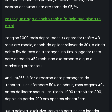
chance de lucro; na prática, a taxa de retenção do
cassino costuma ficar em torno de 95,2%.
Poker que paga dinheiro real: a falácia que ainda te
atrai
Imagine 1.000 reais depositados. O operador retém 48
reais em média, depois de aplicar rollover de 30x, e ainda
cobra 5% de taxa de transação. No fim, o jogador resta
com cerca de 452 reais, não exatamente o que o
marketing prometeu.
And Bet365 já fez o mesmo com promoções de
“recarga”. Eles oferecem 50% de bônus, mas exigem 40x
antes de liberar saque. Resultado: 1.000 reais viram 800,
depois de perder 200 em apostas obrigatórias.
But a palavra “exclusivo” serve só para isolar o jogador,