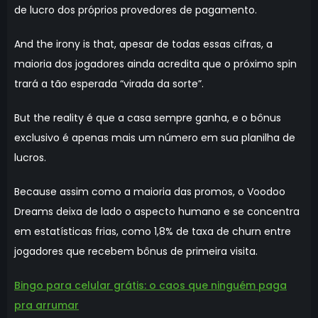
de lucro dos próprios provedores de pagamento.
And the irony is that, apesar de todas essas cifras, a
maioria dos jogadores ainda acredita que o próximo spin
trará a tão esperada “virada da sorte”.
But the reality é que a casa sempre ganha, e o bônus
exclusivo é apenas mais um número em sua planilha de
lucros.
Because assim como a maioria das promos, o Voodoo
Dreams deixa de lado o aspecto humano e se concentra
em estatísticas frias, como 1,8% de taxa de churn entre
jogadores que recebem bônus de primeira visita.
Bingo para celular grátis: o caos que ninguém paga
pra arrumar