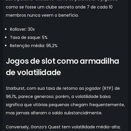
como se fosse um clube secreto onde 7 de cada 10
membros nunca veem o benefício.
Rollover: 30x
Taxa de saque: 5%
Retenção média: 95,2%
Jogos de slot como armadilha
de volatilidade
Starburst, com sua taxa de retorno ao jogador (RTP) de
96,1%, parece generoso; porém, a volatilidade baixa
significa que vitórias pequenas chegam frequentemente,
mas jamais alteram o saldo substancialmente.
Conversely, Gonzo’s Quest tem volatilidade média-alta;