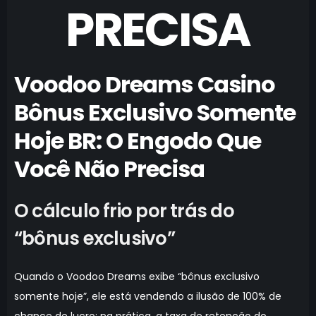
PRECISA
Voodoo Dreams Casino
Bônus Exclusivo Somente
Hoje BR: O Engodo Que
Você Não Precisa
O cálculo frio por trás do
“bônus exclusivo”
Quando o Voodoo Dreams exibe “bônus exclusivo
somente hoje”, ele está vendendo a ilusão de 100% de