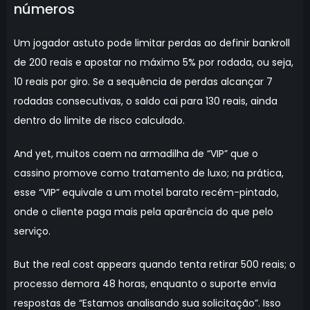
números
Um jogador astuto pode limitar perdas ao definir bankroll
de 200 reais e apostar no máximo 5% por rodada, ou seja,
10 reais por giro. Se a sequência de perdas alcançar 7
rodadas consecutivas, o saldo cai para 130 reais, ainda
dentro do limite de risco calculado.
And yet, muitos caem na armadilha de “VIP” que o
cassino promove como tratamento de luxo; na prática,
esse “VIP” equivale a um motel barato recém-pintado,
onde o cliente paga mais pela aparência do que pelo
serviço.
But the real cost appears quando tenta retirar 500 reais; o
processo demora 48 horas, enquanto o suporte envia
respostas de “Estamos analisando sua solicitação”. Isso