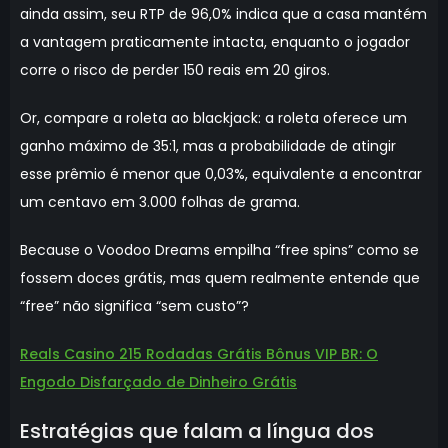
ainda assim, seu RTP de 96,0% indica que a casa mantém
a vantagem praticamente intacta, enquanto o jogador
corre o risco de perder 150 reais em 20 giros.
Or, compare a roleta ao blackjack: a roleta oferece um
ganho máximo de 35:1, mas a probabilidade de atingir
esse prêmio é menor que 0,03%, equivalente a encontrar
um centavo em 3.000 folhas de grama.
Because o Voodoo Dreams empilha “free spins” como se
fossem doces grátis, mas quem realmente entende que
“free” não significa “sem custo”?
Reals Casino 215 Rodadas Grátis Bônus VIP BR: O
Engodo Disfarçado de Dinheiro Grátis
Estratégias que falam a língua dos