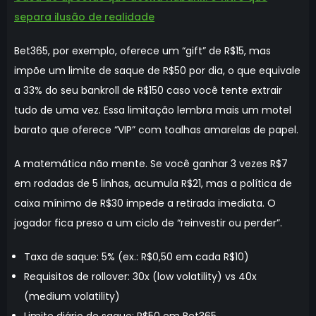
separa ilusão de realidade
Bet365, por exemplo, oferece um “gift” de R$15, mas
impõe um limite de saque de R$50 por dia, o que equivale
a 33% do seu bankroll de R$150 caso você tente extrair
tudo de uma vez. Essa limitação lembra mais um motel
barato que oferece “VIP” com toalhas amarelas de papel.
A matemática não mente. Se você ganhar 3 vezes R$7
em rodadas de 5 linhas, acumula R$21, mas a política de
caixa mínimo de R$30 impede a retirada imediata. O
jogador fica preso a um ciclo de “reinvestir ou perder”.
Taxa de saque: 5% (ex.: R$0,50 em cada R$10)
Requisitos de rollover: 30x (low volatility) vs 40x
(medium volatility)